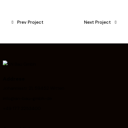
Prev Project
Next Project
Addrese
Johannisstr 21, 59452 Witten
info@an-bau-gmbh-de
+49 177 2253400