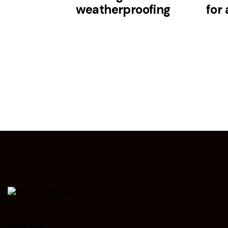
weatherproofing
for
Addrese