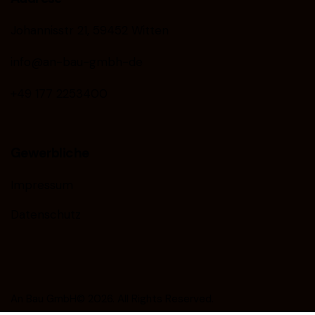
Johannisstr 21, 59452 Witten
info@an-bau-gmbh-de
+49 177 2253400
Gewerbliche
Impressum
Datenschutz
An Bau GmbH© 2026. All Rights Reserved.