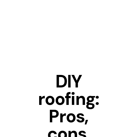
IDEAS
DIY
roofing:
Pros,
cons,